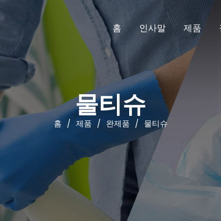
홈
인사말
제품
홈
/
제품
/
완제품
/
물티슈