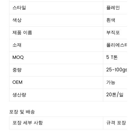
스타일
플레인
색상
흰색
제품 이름
부직포
소재
폴리에스터
MOQ
5 T톤
중량
25-100gsm
OEM
가능
생산량
20톤/일
포장 및 배송
포장 세부 사항
규격 포장