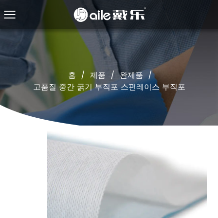
홈
/
제품
/
완제품
/
고품질 중간 굵기 부직포 스펀레이스 부직포