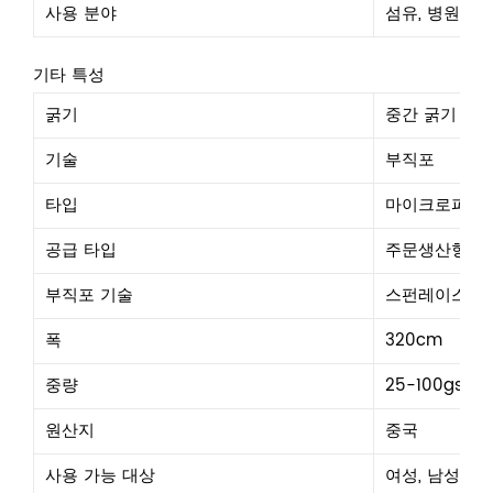
사용 분야
섬유, 병원, 농
기타 특성
굵기
중간 굵기
기술
부직포
타입
마이크로파이
공급 타입
주문생산형
부직포 기술
스펀레이스
폭
320cm
중량
25-100gsm
원산지
중국
사용 가능 대상
여성, 남성, 소