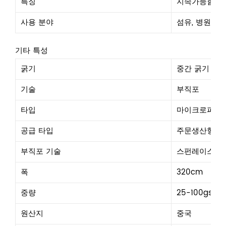
특징
지속가능함, 통
사용 분야
섬유, 병원, 농
기타 특성
굵기
중간 굵기
기술
부직포
타입
마이크로파이
공급 타입
주문생산형
부직포 기술
스펀레이스
폭
320cm
중량
25-100gsm
원산지
중국