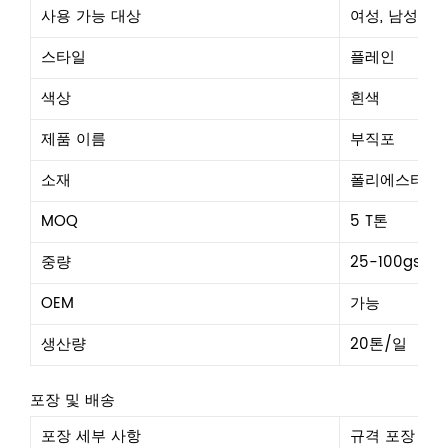
사용 가능 대상
여성, 남성, 소
스타일
플레인
색상
흰색
제품 이름
부직포
소재
폴리에스터
MOQ
5 T톤
중량
25-100gsm
OEM
가능
생산량
20톤/일
포장 및 배송
포장 세부 사항
규격 포장