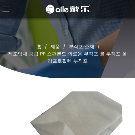
홈
/
제품
/
부직포 소재
/
제조업체 공급 PP 스펀본드 의료용 부직포 롤 부직포 폴
리프로필렌 부직포